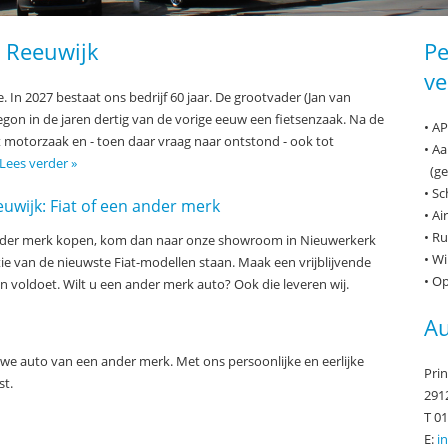
n Reeuwijk
Pe
ve
 In 2027 bestaat ons bedrijf 60 jaar. De grootvader (Jan van
gon in de jaren dertig van de vorige eeuw een fietsenzaak. Na de
• A
 motorzaak en - toen daar vraag naar ontstond - ook tot
• Aa
Lees verder »
(ge
• S
uwijk: Fiat of een ander merk
• Ai
• Ru
 ander merk kopen, kom dan naar onze showroom in Nieuwerkerk
• W
ctie van de nieuwste Fiat-modellen staan. Maak een vrijblijvende
• Op
n voldoet. Wilt u een ander merk auto? Ook die leveren wij.
Au
e auto van een ander merk. Met ons persoonlijke en eerlijke
Pri
st.
291
T 0
E:
i