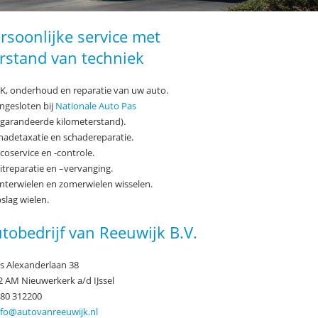
rsoonlijke service met
rstand van techniek
PK, onderhoud en reparatie van uw auto.
ngesloten bij
Nationale Auto Pas
garandeerde kilometerstand).
chadetaxatie en schadereparatie.
rcoservice en -controle.
itreparatie en –vervanging.
interwielen en zomerwielen wisselen.
slag wielen.
tobedrijf van Reeuwijk B.V.
ns Alexanderlaan 38
2 AM Nieuwerkerk a/d IJssel
180 312200
nfo@autovanreeuwijk.nl