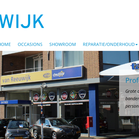
HOME
OCCASIONS
SHOWROOM
REPARATIE/ONDERHOUD
Pro
Grote o
banden
person