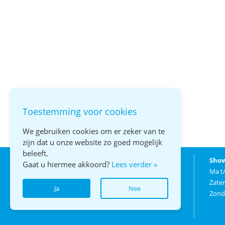
Toestemming voor cookies
We gebruiken cookies om er zeker van te
zijn dat u onze website zo goed mogelijk
beleeft.
Autobedrijf van Reeuwijk B.V.
Sho
Gaat u hiermee akkoord?
Lees verder »
Prins Alexanderlaan 38
Ma t/
2912 AM Nieuwerkerk a/d IJssel
Zater
Ja
Nee
E:
info@autovanreeuwijk.nl
Zond
T: 0180 - 31 22 00