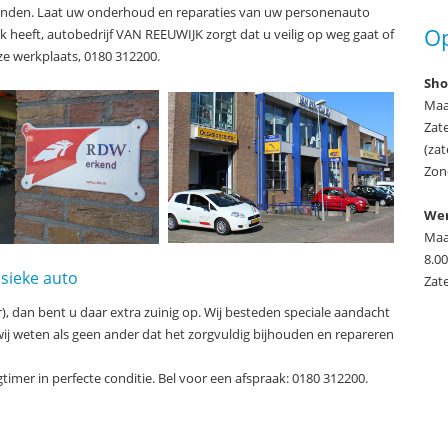
banden. Laat uw onderhoud en reparaties van uw personenauto
Op
heeft, autobedrijf VAN REEUWIJK zorgt dat u veilig op weg gaat of
ze werkplaats, 0180 312200.
Sh
Maa
Zate
(zat
Zon
Wer
Maa
8.00
sieke auto
Zat
r), dan bent u daar extra zuinig op. Wij besteden speciale aandacht
j weten als geen ander dat het zorgvuldig bijhouden en repareren
imer in perfecte conditie. Bel voor een afspraak: 0180 312200.