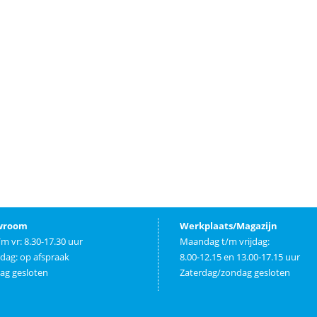
wroom
Werkplaats/Magazijn
m vr: 8.30-17.30 uur
Maandag t/m vrijdag:
dag: op afspraak
8.00-12.15 en 13.00-17.15 uur
ag gesloten
Zaterdag/zondag gesloten